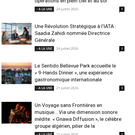
opérations en plein ciel et au sol
24 juillet 2026
- A LA UNE
0
Une Révolution Stratégique à l’IATA :
Saadia Zahidi nommée Directrice
Générale
24 juillet 2026
- A LA UNE
0
Le Sentido Bellevue Park accueille le
« 9-Hands Dinner », une expérience
gastronomique internationale
21 juillet 2026
- A LA UNE
0
Un Voyage sans Frontières en
musique… Via une dimension sonore
inédite. « Gnawa Diffusion », le célèbre
groupe algérien, pilier de la
21 juillet 2026
- A LA UNE
0