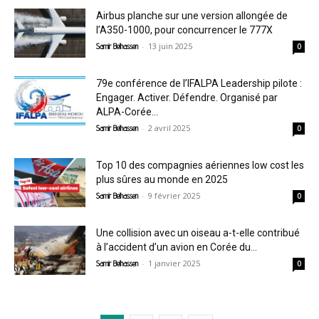
Airbus planche sur une version allongée de
l’A350-1000, pour concurrencer le 777X
-
13 juin 2025
Samir Belhassen
0
79e conférence de l’IFALPA Leadership pilote :
Engager. Activer. Défendre. Organisé par
ALPA-Corée...
-
2 avril 2025
Samir Belhassen
0
Top 10 des compagnies aériennes low cost les
plus sûres au monde en 2025
-
9 février 2025
Samir Belhassen
0
Une collision avec un oiseau a-t-elle contribué
à l’accident d’un avion en Corée du...
-
1 janvier 2025
Samir Belhassen
0