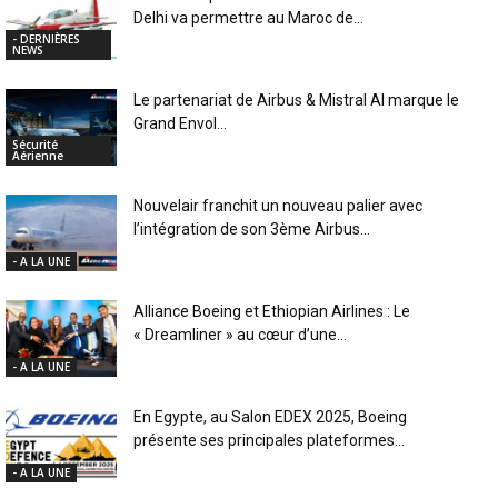
Delhi va permettre au Maroc de...
- DERNIÈRES
NEWS
Le partenariat de Airbus & Mistral AI marque le
Grand Envol...
Sécurité
Aérienne
Nouvelair franchit un nouveau palier avec
l’intégration de son 3ème Airbus...
- A LA UNE
Alliance Boeing et Ethiopian Airlines : Le
« Dreamliner » au cœur d’une...
- A LA UNE
En Egypte, au Salon EDEX 2025, Boeing
présente ses principales plateformes...
- A LA UNE