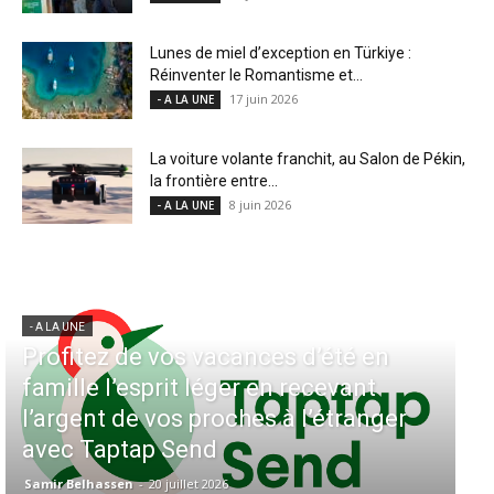
Lunes de miel d’exception en Türkiye :
Réinventer le Romantisme et...
17 juin 2026
- A LA UNE
La voiture volante franchit, au Salon de Pékin,
la frontière entre...
8 juin 2026
- A LA UNE
- A LA UNE
té en
Aérien & Stratégie : Comment Ro
evant
Air Maroc fait de la diaspora
tranger
européenne le moteur de son hu
Casablanca
Samir Belhassen
-
4 août 2026