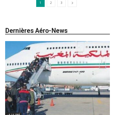
1
2
3
Dernières Aéro-News
- A LA UNE