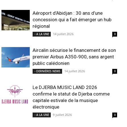
Aéroport d’Abidjan : 30 ans d’une
concession qui a fait émerger un hub
régional
14 juillet 2026
- A LA UNE
0
Aircalin sécurise le financement de son
premier Airbus A350‑900, sans argent
public calédonien
14 juillet 2026
- DERNIÈRES NEWS
0
Le DJERBA MUSIC LAND 2026
confirme le statut de Djerba comme
capitale estivale de la musique
électronique
9 juillet 2026
- A LA UNE
0