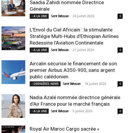
Saadia Zahidi nommée Directrice
Générale
-
24 juillet 2026
- A LA UNE
Samir Belhassen
0
L’Envol du Ciel Africain : la stimulante
Stratégie Multi-Hubs d’Ethiopian Airlines
Redessine l’Aviation Continentale
-
21 juillet 2026
- A LA UNE
Samir Belhassen
0
Aircalin sécurise le financement de son
premier Airbus A350‑900, sans argent
public calédonien
-
14 juillet 2026
- DERNIÈRES NEWS
Samir Belhassen
0
Nadia Azalé nommée directrice générale
d’Air France pour le marché français
-
9 juillet 2026
- A LA UNE
Samir Belhassen
0
Royal Air Maroc Cargo sacrée «