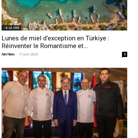
- A LA UNE
Lunes de miel d’exception en Türkiye :
Réinventer le Romantisme et...
-
17 juin 2026
Aero News
0