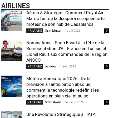
AIRLINES
Aérien & Stratégie : Comment Royal Air
Maroc fait de la diaspora européenne le
moteur de son hub de Casablanca
-
4 août 2026
- A LA UNE
Samir Belhassen
0
Nominations : Sadri Essid à la tête de la
Représentation d’Air France en Tunisie et
Lionel Rault aux commandes de la région
ANSCO
-
1 août 2026
- A LA UNE
Aero News
0
Météo aéronautique 2026 : De la
prévision à l’anticipation absolue,
comment la technologie redéfinit les
opérations en plein ciel et au sol
-
24 juillet 2026
- A LA UNE
Samir Belhassen
0
Une Révolution Stratégique à l’IATA :