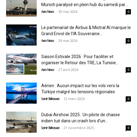
Munich paralysé en plein hub du samedi par...
-
30 mai 2026
Aero News
0
Le partenariat de Airbus & Mistral AI marque le
Grand Envol de l’IA Souveraine...
-
29 mai 2026
Aero News
0
Saison Estivale 2026 : Pour faciliter et
organiser le Retour des TRE, La Tunisie...
-
27 avril 2026
Aero News
0
Aérien : Aucun impact sur les vols vers la
Türkiye malgré les tensions régionales
-
12 mars 2026
Samir Belhassen
0
Dubai Airshow 2025.. Un pilote de chasse
indien tué dans un crash lors d’un...
-
21 novembre 2025
Samir Belhassen
0