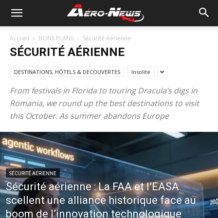
Accueil
BONS PLANS
Sécurité Aérienne
SÉCURITÉ AÉRIENNE
DESTINATIONS, HÔTELS & DECOUVERTES
Insolite
From festivals in Florida to touring Dracula’s digs in
Romania, we round up the best destinations to visit
this October. As summer abandons Europe
SÉCURITÉ AÉRIENNE
Sécurité aérienne : La FAA et l’EASA
scellent une alliance historique face au
boom de l’innovation technologique