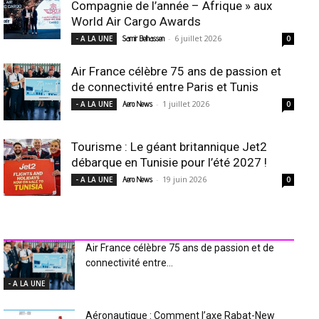
Compagnie de l’année – Afrique » aux
World Air Cargo Awards
-
6 juillet 2026
- A LA UNE
Samir Belhassen
0
Air France célèbre 75 ans de passion et
de connectivité entre Paris et Tunis
-
1 juillet 2026
- A LA UNE
Aero News
0
Tourisme : Le géant britannique Jet2
débarque en Tunisie pour l’été 2027 !
-
19 juin 2026
- A LA UNE
Aero News
0
INDUSTRIE Aéro
Air France célèbre 75 ans de passion et de
connectivité entre...
- A LA UNE
Aéronautique : Comment l’axe Rabat-New