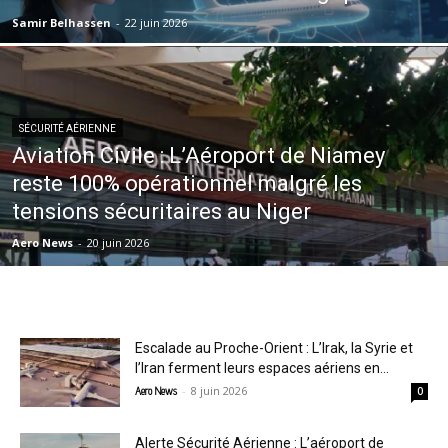
Samir Belhassen
-
22 juin 2026
SÉCURITÉ AÉRIENNE
Aviation Civile : L’Aéroport de Niamey
reste 100% opérationnel malgré les
tensions sécuritaires au Niger
Aero News
-
20 juin 2026
Escalade au Proche-Orient : L’Irak, la Syrie et
l’Iran ferment leurs espaces aériens en...
-
8 juin 2026
Aero News
0
Alerte Sécurité Aérienne : L’aéroport de