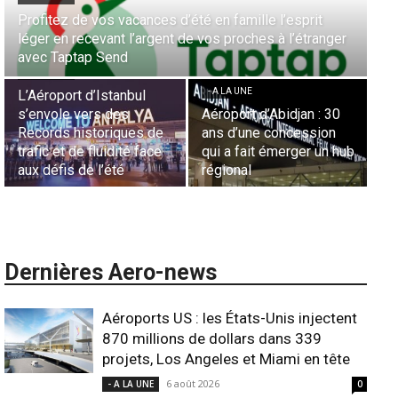
Profitez de vos vacances d’été en famille l’esprit
Aé
léger en recevant l’argent de vos proches à l’étranger
la
avec Taptap Send
Ca
- A LA UNE
- A LA UNE
- 
L’Aéroport d’Istanbul
s’envole vers des
Aéroport d’Abidjan : 30
Sé
Records historiques de
ans d’une concession
aé
trafic et de fluidité face
qui a fait émerger un hub
L’
aux défis de l’été
régional
l’
Dernières Aero-news
Aéroports US : les États-Unis injectent
870 millions de dollars dans 339
projets, Los Angeles et Miami en tête
6 août 2026
- A LA UNE
0