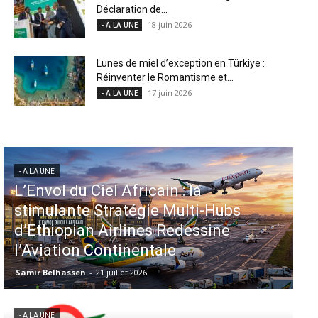
Déclaration de...
18 juin 2026
- A LA UNE
Lunes de miel d’exception en Türkiye :
Réinventer le Romantisme et...
17 juin 2026
- A LA UNE
- A LA UNE
- 
L’Envol du Ciel Africain : la
Aé
stimulante Stratégie Multi-Hubs
in
d’Ethiopian Airlines Redessine
d
l’Aviation Continentale
M
Samir Belhassen
-
21 juillet 2026
Sa
- A LA UNE
- 