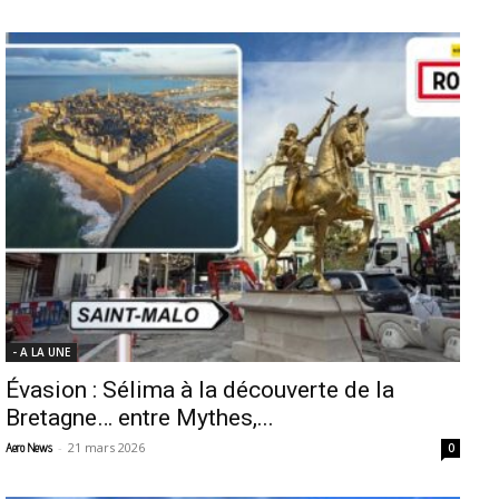
- A LA UNE
Évasion : Sélima à la découverte de la
Bretagne… entre Mythes,...
-
21 mars 2026
Aero News
0