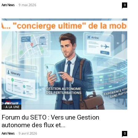
-
9 mai 2026
Aero News
0
- A LA UNE
Forum du SETO : Vers une Gestion
autonome des flux et...
-
9 avril 2026
Aero News
0