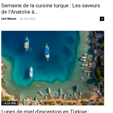
Semaine de la cuisine turque : Les saveurs
de l’Anatolie à...
-
22 mai 2026
Samir Belhassen
0
- A LA UNE
Lunes de miel d’exception en Türkiye :