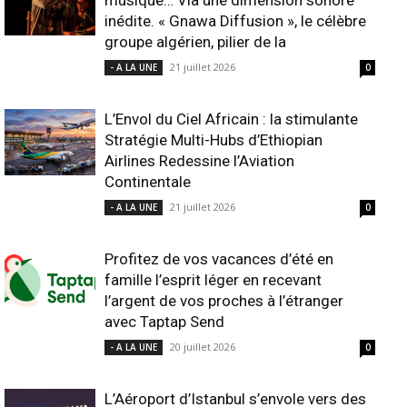
musique… Via une dimension sonore
inédite. « Gnawa Diffusion », le célèbre
groupe algérien, pilier de la
21 juillet 2026
- A LA UNE
0
L’Envol du Ciel Africain : la stimulante
Stratégie Multi-Hubs d’Ethiopian
Airlines Redessine l’Aviation
Continentale
21 juillet 2026
- A LA UNE
0
Profitez de vos vacances d’été en
famille l’esprit léger en recevant
l’argent de vos proches à l’étranger
avec Taptap Send
20 juillet 2026
- A LA UNE
0
L’Aéroport d’Istanbul s’envole vers des