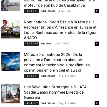
moteur de son hub de Casablanca
-
4 août 2026
- A LA UNE
Samir Belhassen
0
Nominations : Sadri Essid à la tête de la
Représentation d’Air France en Tunisie et
Lionel Rault aux commandes de la région
ANSCO
-
1 août 2026
- A LA UNE
Aero News
0
Météo aéronautique 2026 : De la
prévision à l’anticipation absolue,
comment la technologie redéfinit les
opérations en plein ciel et au sol
-
24 juillet 2026
- A LA UNE
Samir Belhassen
0
Une Révolution Stratégique à l’IATA :
Saadia Zahidi nommée Directrice
Générale
-
24 juillet 2026
- A LA UNE
Samir Belhassen
0