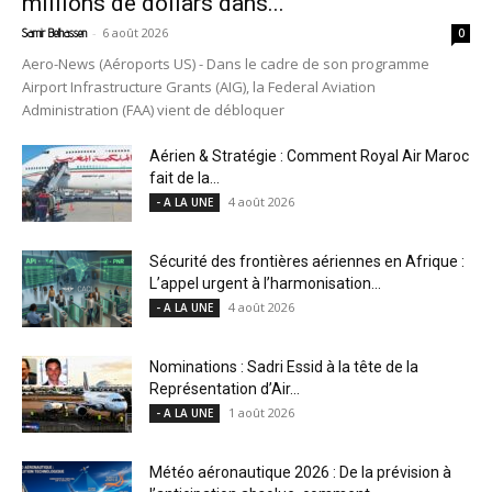
millions de dollars dans...
-
6 août 2026
Samir Belhassen
0
Aero-News (Aéroports US) - Dans le cadre de son programme
Airport Infrastructure Grants (AIG), la Federal Aviation
Administration (FAA) vient de débloquer
Aérien & Stratégie : Comment Royal Air Maroc
fait de la...
4 août 2026
- A LA UNE
Sécurité des frontières aériennes en Afrique :
L’appel urgent à l’harmonisation...
4 août 2026
- A LA UNE
Nominations : Sadri Essid à la tête de la
Représentation d’Air...
1 août 2026
- A LA UNE
Météo aéronautique 2026 : De la prévision à