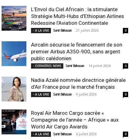
L’Envol du Ciel Africain : la stimulante
Stratégie Multi-Hubs d’Ethiopian Airlines
Redessine l’Aviation Continentale
-
21 juillet 2026
- A LA UNE
Samir Belhassen
0
Aircalin sécurise le financement de son
premier Airbus A350‑900, sans argent
public calédonien
-
14 juillet 2026
- DERNIÈRES NEWS
Samir Belhassen
0
Nadia Azalé nommée directrice générale
d’Air France pour le marché français
-
9 juillet 2026
- A LA UNE
Samir Belhassen
0
Royal Air Maroc Cargo sacrée «
Compagnie de l’année – Afrique » aux
World Air Cargo Awards
-
6 juillet 2026
- A LA UNE
Samir Belhassen
0