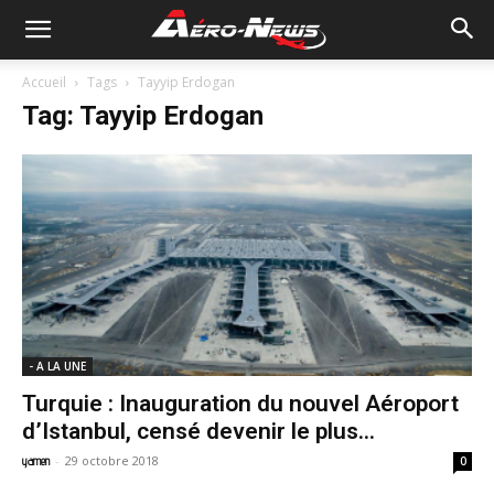
Accueil
Tags
Tayyip Erdogan
Tag: Tayyip Erdogan
- A LA UNE
Turquie : Inauguration du nouvel Aéroport
d’Istanbul, censé devenir le plus...
-
29 octobre 2018
yamen
0