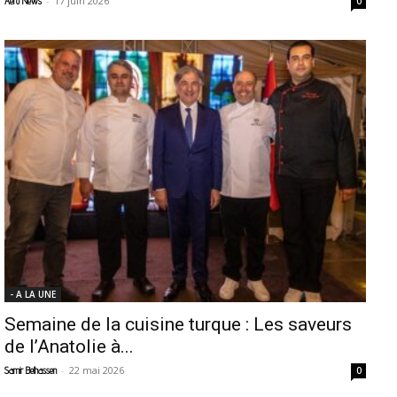
-
17 juin 2026
Aero News
0
- A LA UNE
Semaine de la cuisine turque : Les saveurs
de l’Anatolie à...
-
22 mai 2026
Samir Belhassen
0