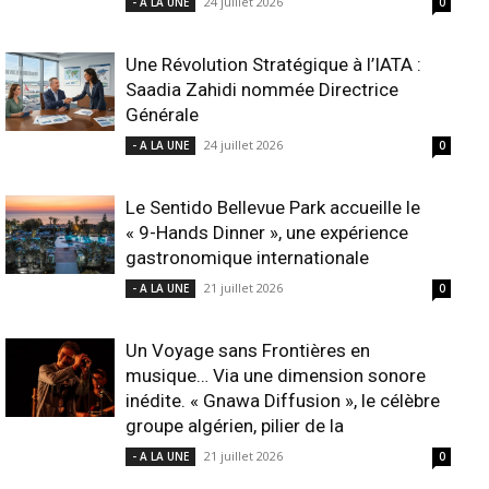
24 juillet 2026
- A LA UNE
0
Une Révolution Stratégique à l’IATA :
Saadia Zahidi nommée Directrice
Générale
24 juillet 2026
- A LA UNE
0
Le Sentido Bellevue Park accueille le
« 9-Hands Dinner », une expérience
gastronomique internationale
21 juillet 2026
- A LA UNE
0
Un Voyage sans Frontières en
musique… Via une dimension sonore
inédite. « Gnawa Diffusion », le célèbre
groupe algérien, pilier de la
21 juillet 2026
- A LA UNE
0