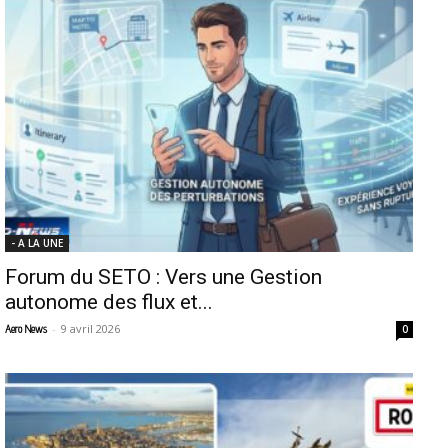
- A LA UNE
Forum du SETO : Vers une Gestion
autonome des flux et...
-
9 avril 2026
Aero News
0