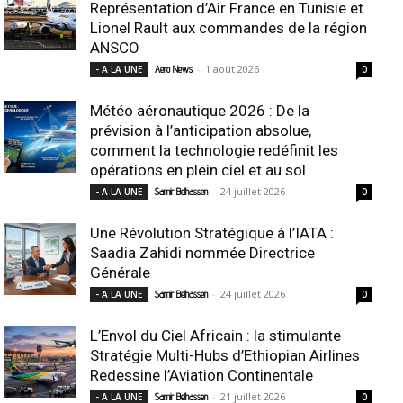
Représentation d’Air France en Tunisie et
Lionel Rault aux commandes de la région
ANSCO
-
1 août 2026
- A LA UNE
Aero News
0
Météo aéronautique 2026 : De la
prévision à l’anticipation absolue,
comment la technologie redéfinit les
opérations en plein ciel et au sol
-
24 juillet 2026
- A LA UNE
Samir Belhassen
0
Une Révolution Stratégique à l’IATA :
Saadia Zahidi nommée Directrice
Générale
-
24 juillet 2026
- A LA UNE
Samir Belhassen
0
L’Envol du Ciel Africain : la stimulante
Stratégie Multi-Hubs d’Ethiopian Airlines
Redessine l’Aviation Continentale
-
21 juillet 2026
- A LA UNE
Samir Belhassen
0