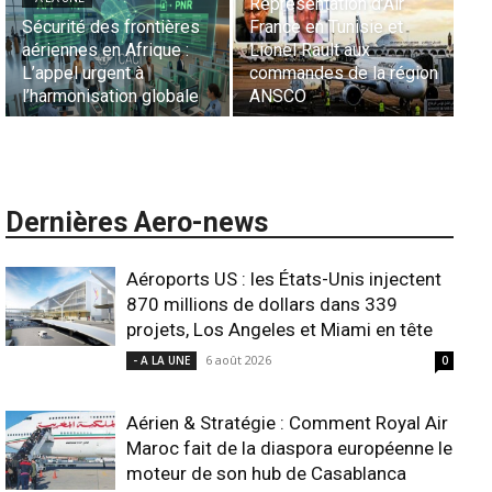
entation d’Air
Park accueille le « 9-
Via une dim
 en Tunisie et
Hands Dinner », une
sonore inéd
 Rault aux
expérience
Diffusion »,
ndes de la région
gastronomique
groupe algér
O
internationale
la
Dernières Aero-news
Aéroports US : les États-Unis injectent
870 millions de dollars dans 339
projets, Los Angeles et Miami en tête
6 août 2026
- A LA UNE
0
Aérien & Stratégie : Comment Royal Air
Maroc fait de la diaspora européenne le
moteur de son hub de Casablanca