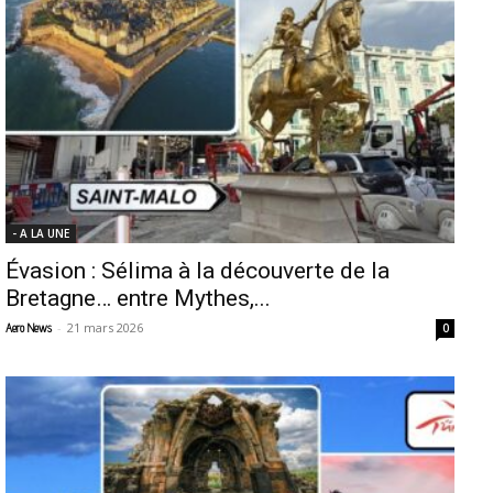
- A LA UNE
Évasion : Sélima à la découverte de la
Bretagne… entre Mythes,...
-
21 mars 2026
Aero News
0