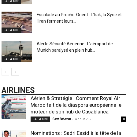
- A LA UNE
Escalade au Proche-Orient : L’Irak, la Syrie et
l’Iran ferment leurs...
- A LA UNE
Alerte Sécurité Aérienne : L’aéroport de
Munich paralysé en plein hub...
- A LA UNE
AIRLINES
Aérien & Stratégie : Comment Royal Air
Maroc fait de la diaspora européenne le
moteur de son hub de Casablanca
-
4 août 2026
- A LA UNE
Samir Belhassen
0
Nominations : Sadri Essid à la tête de la