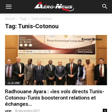
Accueil
Tags
Tunis-Cotonou
Tag: Tunis-Cotonou
- A LA UNE
Radhouane Ayara : «les vols directs Tunis-
Cotonou-Tunis boosteront relations et
échanges...
-
18 décembre 2017
yamen
0