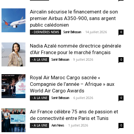
Aircalin sécurise le financement de son
premier Airbus A350‑900, sans argent
public calédonien
-
14 juillet 2026
- DERNIÈRES NEWS
Samir Belhassen
0
Nadia Azalé nommée directrice générale
d’Air France pour le marché français
-
9 juillet 2026
- A LA UNE
Samir Belhassen
0
Royal Air Maroc Cargo sacrée «
Compagnie de l’année – Afrique » aux
World Air Cargo Awards
-
6 juillet 2026
- A LA UNE
Samir Belhassen
0
Air France célèbre 75 ans de passion et
de connectivité entre Paris et Tunis
-
1 juillet 2026
- A LA UNE
Aero News
0