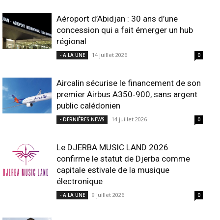
Aéroport d’Abidjan : 30 ans d’une
concession qui a fait émerger un hub
régional
14 juillet 2026
- A LA UNE
0
Aircalin sécurise le financement de son
premier Airbus A350‑900, sans argent
public calédonien
14 juillet 2026
- DERNIÈRES NEWS
0
Le DJERBA MUSIC LAND 2026
confirme le statut de Djerba comme
capitale estivale de la musique
électronique
9 juillet 2026
- A LA UNE
0