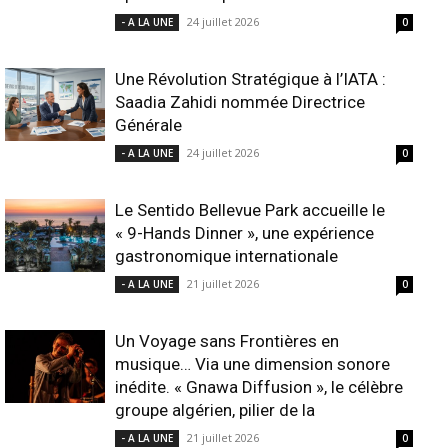
24 juillet 2026
- A LA UNE
0
Une Révolution Stratégique à l’IATA :
Saadia Zahidi nommée Directrice
Générale
24 juillet 2026
- A LA UNE
0
Le Sentido Bellevue Park accueille le
« 9-Hands Dinner », une expérience
gastronomique internationale
21 juillet 2026
- A LA UNE
0
Un Voyage sans Frontières en
musique… Via une dimension sonore
inédite. « Gnawa Diffusion », le célèbre
groupe algérien, pilier de la
21 juillet 2026
- A LA UNE
0