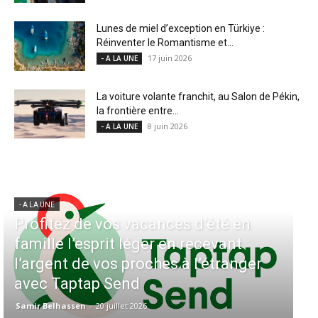
Lunes de miel d’exception en Türkiye :
Réinventer le Romantisme et...
17 juin 2026
- A LA UNE
La voiture volante franchit, au Salon de Pékin,
la frontière entre...
8 juin 2026
- A LA UNE
- A LA UNE
Aérien & Stratégie : Comment Royal
Air Maroc fait de la diaspora
européenne le moteur de son hub de
Casablanca
Samir Belhassen
-
4 août 2026