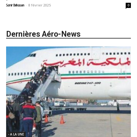
-
8 février 2025
Samir Belhassen
0
Dernières Aéro-News
- A LA UNE