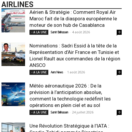
AIRLINES
Aérien & Stratégie : Comment Royal Air
Maroc fait de la diaspora européenne le
moteur de son hub de Casablanca
-
4 août 2026
- A LA UNE
Samir Belhassen
0
Nominations : Sadri Essid à la tête de la
Représentation d’Air France en Tunisie et
Lionel Rault aux commandes de la région
ANSCO
-
1 août 2026
- A LA UNE
Aero News
0
Météo aéronautique 2026 : De la
prévision à l’anticipation absolue,
comment la technologie redéfinit les
opérations en plein ciel et au sol
-
24 juillet 2026
- A LA UNE
Samir Belhassen
0
Une Révolution Stratégique à l’IATA :