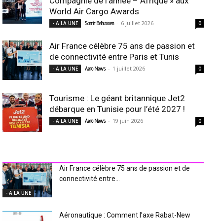
Compagnie de l’année – Afrique » aux
World Air Cargo Awards
-
6 juillet 2026
- A LA UNE
Samir Belhassen
0
Air France célèbre 75 ans de passion et
de connectivité entre Paris et Tunis
-
1 juillet 2026
- A LA UNE
Aero News
0
Tourisme : Le géant britannique Jet2
débarque en Tunisie pour l’été 2027 !
-
19 juin 2026
- A LA UNE
Aero News
0
INDUSTRIE Aéro
Air France célèbre 75 ans de passion et de
connectivité entre...
- A LA UNE
Aéronautique : Comment l’axe Rabat-New