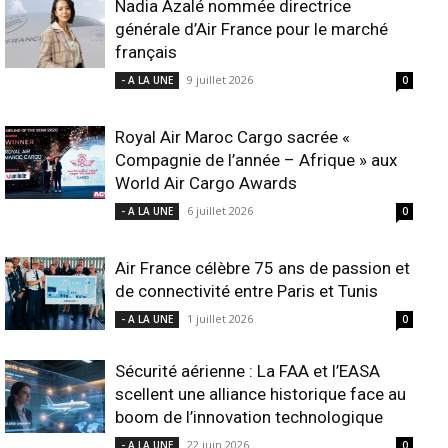
Nadia Azalé nommée directrice
générale d’Air France pour le marché
français
9 juillet 2026
- A LA UNE
0
Royal Air Maroc Cargo sacrée «
Compagnie de l’année – Afrique » aux
World Air Cargo Awards
6 juillet 2026
- A LA UNE
0
Air France célèbre 75 ans de passion et
de connectivité entre Paris et Tunis
1 juillet 2026
- A LA UNE
0
Sécurité aérienne : La FAA et l’EASA
scellent une alliance historique face au
boom de l’innovation technologique
22 juin 2026
- A LA UNE
0