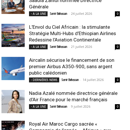
Saadia Zahidi nommée Directrice
Générale
-
24 juillet 2026
- A LA UNE
Samir Belhassen
0
L’Envol du Ciel Africain : la stimulante
Stratégie Multi-Hubs d’Ethiopian Airlines
Redessine l’Aviation Continentale
-
21 juillet 2026
- A LA UNE
Samir Belhassen
0
Aircalin sécurise le financement de son
premier Airbus A350‑900, sans argent
public calédonien
-
14 juillet 2026
- DERNIÈRES NEWS
Samir Belhassen
0
Nadia Azalé nommée directrice générale
d’Air France pour le marché français
-
9 juillet 2026
- A LA UNE
Samir Belhassen
0
Royal Air Maroc Cargo sacrée «