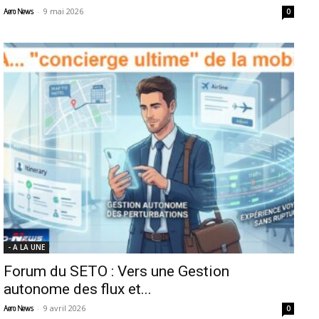
-
9 mai 2026
Aero News
0
- A LA UNE
Forum du SETO : Vers une Gestion
autonome des flux et...
-
9 avril 2026
Aero News
0