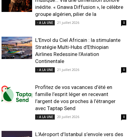
musique… Via une dimension sonore
inédite. « Gnawa Diffusion », le célèbre
groupe algérien, pilier de la
21 juillet 2026
- A LA UNE
0
L’Envol du Ciel Africain : la stimulante
Stratégie Multi-Hubs d’Ethiopian
Airlines Redessine l’Aviation
Continentale
21 juillet 2026
- A LA UNE
0
Profitez de vos vacances d’été en
famille l’esprit léger en recevant
l’argent de vos proches à l’étranger
avec Taptap Send
20 juillet 2026
- A LA UNE
0
L’Aéroport d’Istanbul s’envole vers des