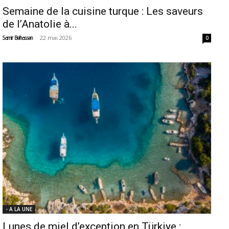
Semaine de la cuisine turque : Les saveurs
de l’Anatolie à...
-
22 mai 2026
Samir Belhassen
0
- A LA UNE
Lunes de miel d’exception en Türkiye :