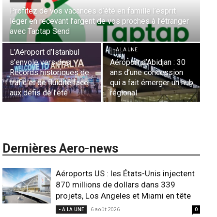
it
Aérien & Stratégie : Comment Royal Air Maroc fait de
ranger
la diaspora européenne le moteur de son hub de
- A LA UNE
Casablanca
Nominations : Sadri
Essid à la tête de la
- A LA UNE
Représentation d’Air
 : 30
Sécurité des frontières
France en Tunisie et
sion
aériennes en Afrique :
Lionel Rault aux
 un hub
L’appel urgent à
commandes de la régio
l’harmonisation globale
ANSCO
Dernières Aero-news
Aéroports US : les États-Unis injectent
870 millions de dollars dans 339
projets, Los Angeles et Miami en tête
6 août 2026
- A LA UNE
0