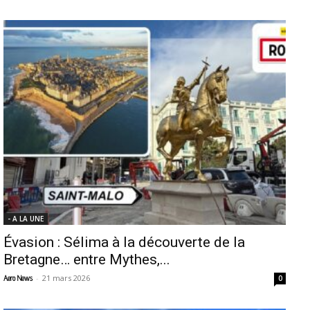
- A LA UNE
Évasion : Sélima à la découverte de la
Bretagne… entre Mythes,...
-
21 mars 2026
Aero News
0