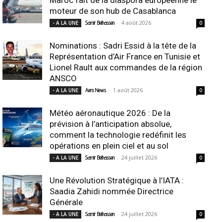
moteur de son hub de Casablanca
-
4 août 2026
- A LA UNE
Samir Belhassen
0
Nominations : Sadri Essid à la tête de la
Représentation d’Air France en Tunisie et
Lionel Rault aux commandes de la région
ANSCO
-
1 août 2026
- A LA UNE
Aero News
0
Météo aéronautique 2026 : De la
prévision à l’anticipation absolue,
comment la technologie redéfinit les
opérations en plein ciel et au sol
-
24 juillet 2026
- A LA UNE
Samir Belhassen
0
Une Révolution Stratégique à l’IATA :
Saadia Zahidi nommée Directrice
Générale
-
24 juillet 2026
- A LA UNE
Samir Belhassen
0