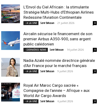
L’Envol du Ciel Africain : la stimulante
Stratégie Multi-Hubs d’Ethiopian Airlines
Redessine l’Aviation Continentale
-
21 juillet 2026
- A LA UNE
Samir Belhassen
0
Aircalin sécurise le financement de son
premier Airbus A350‑900, sans argent
public calédonien
-
14 juillet 2026
- DERNIÈRES NEWS
Samir Belhassen
0
Nadia Azalé nommée directrice générale
d’Air France pour le marché français
-
9 juillet 2026
- A LA UNE
Samir Belhassen
0
Royal Air Maroc Cargo sacrée «
Compagnie de l’année – Afrique » aux
World Air Cargo Awards
-
6 juillet 2026
- A LA UNE
Samir Belhassen
0