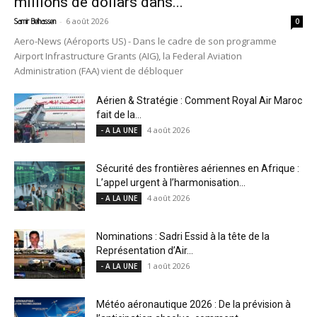
millions de dollars dans...
-
6 août 2026
Samir Belhassen
0
Aero-News (Aéroports US) - Dans le cadre de son programme
Airport Infrastructure Grants (AIG), la Federal Aviation
Administration (FAA) vient de débloquer
Aérien & Stratégie : Comment Royal Air Maroc
fait de la...
4 août 2026
- A LA UNE
Sécurité des frontières aériennes en Afrique :
L’appel urgent à l’harmonisation...
4 août 2026
- A LA UNE
Nominations : Sadri Essid à la tête de la
Représentation d’Air...
1 août 2026
- A LA UNE
Météo aéronautique 2026 : De la prévision à