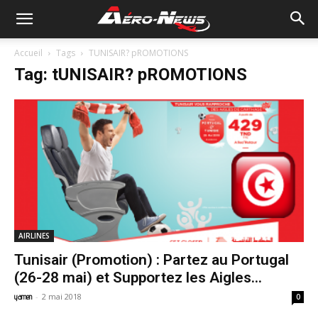
Accueil
Tags
TUNISAIR? pROMOTIONS
Tag: tUNISAIR? pROMOTIONS
AIRLINES
Tunisair (Promotion) : Partez au Portugal
(26-28 mai) et Supportez les Aigles...
-
2 mai 2018
yamen
0