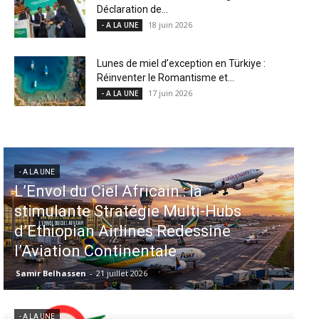
Déclaration de...
18 juin 2026
- A LA UNE
Lunes de miel d’exception en Türkiye :
Réinventer le Romantisme et...
17 juin 2026
- A LA UNE
- A LA UNE
Aéroports US : les États-Unis
injectent 870 millions de dollars
dans 339 projets, Los Angeles et
Miami en tête
Samir Belhassen
-
6 août 2026
- A LA UNE