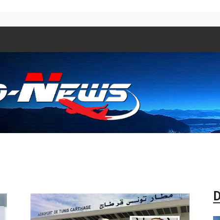
Aero
D