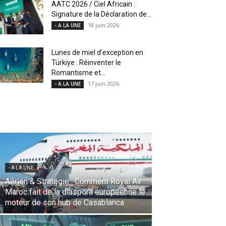
AATC 2026 / Ciel Africain :
Signature de la Déclaration de...
18 juin 2026
- A LA UNE
Lunes de miel d’exception en
Türkiye : Réinventer le
Romantisme et...
17 juin 2026
- A LA UNE
- A LA UNE
Une Révolution Stratégique à l’IATA :
Saadia Zahidi nommée Directrice
Générale