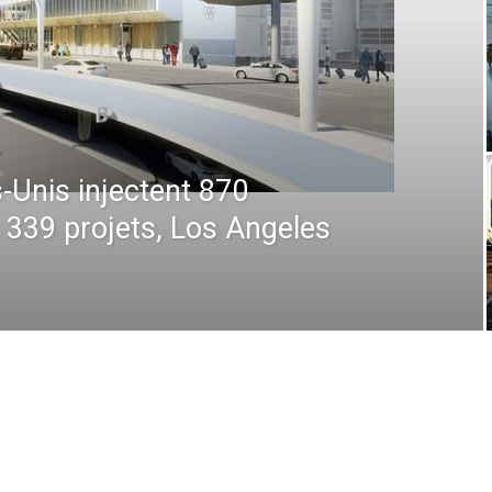
6 : De la prévision à
, comment la technologie
 en plein ciel et au sol