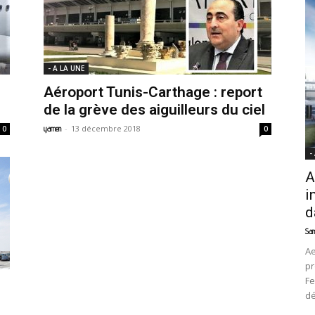
News
- A LA UNE
Aéroport Tunis-Carthage : report
de la grève des aiguilleurs du ciel
-
13 décembre 2018
0
yamen
0
-
A
i
d
Sam
Ae
pr
Fe
d