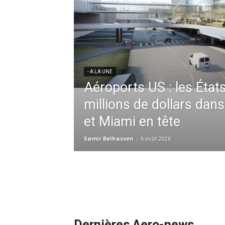
ères aériennes en
gent à l’harmonisation
- A LA UNE
Météo aéronautique 202
l’anticipation absolue
Essid à la tête de la
redéfinit les opérations
r France en Tunisie et
ommandes de la région
Samir Belhassen
-
24 juillet 2026
Dernières Aero-news