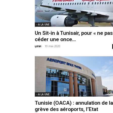
- A LA UNE
Un Sit-in à Tunisair, pour « ne pas
céder une once...
-
19 mai 2020
yamen
- A LA UNE
Tunisie (OACA) : annulation de la
grève des aéroports, l’Etat