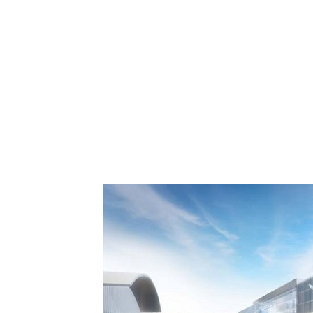
: Comment Royal Air
aspora européenne le
 de Casablanca