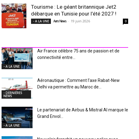
Tourisme : Le géant britannique Jet2
débarque en Tunisie pour l’été 2027 !
-
19 juin 2026
- A LA UNE
Aero News
0
INDUSTRIE Aéro
Air France célèbre 75 ans de passion et de
connectivité entre...
- A LA UNE
Aéronautique : Comment l’axe Rabat-New
Delhi va permettre au Maroc de...
- DERNIÈRES
NEWS
Le partenariat de Airbus & Mistral AI marque le
Grand Envol...
- A LA UNE