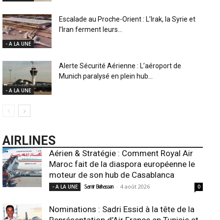
Escalade au Proche-Orient : L’Irak, la Syrie et
l’Iran ferment leurs...
- A LA UNE
Alerte Sécurité Aérienne : L’aéroport de
Munich paralysé en plein hub...
- A LA UNE
AIRLINES
Aérien & Stratégie : Comment Royal Air
Maroc fait de la diaspora européenne le
moteur de son hub de Casablanca
-
4 août 2026
- A LA UNE
Samir Belhassen
0
Nominations : Sadri Essid à la tête de la
Représentation d’Air France en Tunisie et