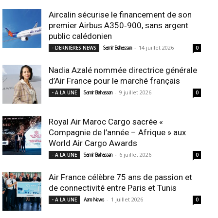
Aircalin sécurise le financement de son
premier Airbus A350‑900, sans argent
public calédonien
-
14 juillet 2026
- DERNIÈRES NEWS
Samir Belhassen
0
Nadia Azalé nommée directrice générale
d’Air France pour le marché français
-
9 juillet 2026
- A LA UNE
Samir Belhassen
0
Royal Air Maroc Cargo sacrée «
Compagnie de l’année – Afrique » aux
World Air Cargo Awards
-
6 juillet 2026
- A LA UNE
Samir Belhassen
0
Air France célèbre 75 ans de passion et
de connectivité entre Paris et Tunis
-
1 juillet 2026
- A LA UNE
Aero News
0