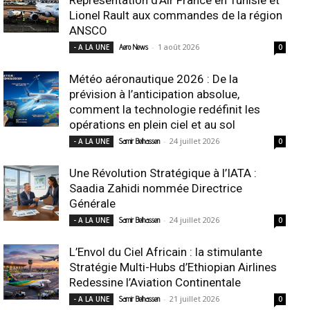
Lionel Rault aux commandes de la région
ANSCO
-
1 août 2026
- A LA UNE
Aero News
0
Météo aéronautique 2026 : De la
prévision à l’anticipation absolue,
comment la technologie redéfinit les
opérations en plein ciel et au sol
-
24 juillet 2026
- A LA UNE
Samir Belhassen
0
Une Révolution Stratégique à l’IATA :
Saadia Zahidi nommée Directrice
Générale
-
24 juillet 2026
- A LA UNE
Samir Belhassen
0
L’Envol du Ciel Africain : la stimulante
Stratégie Multi-Hubs d’Ethiopian Airlines
Redessine l’Aviation Continentale
-
21 juillet 2026
- A LA UNE
Samir Belhassen
0