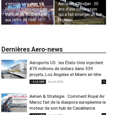
0
Sécurité des frontières
France en Tunisie et
aériennes en Afrique :
Lionel Rault aux
hub
L’appel urgent à
commandes de la région
l’harmonisation globale
ANSCO
Dernières Aero-news
Aéroports US : les États-Unis injectent
870 millions de dollars dans 339
projets, Los Angeles et Miami en tête
6 août 2026
- A LA UNE
0
Aérien & Stratégie : Comment Royal Air
Maroc fait de la diaspora européenne le
moteur de son hub de Casablanca