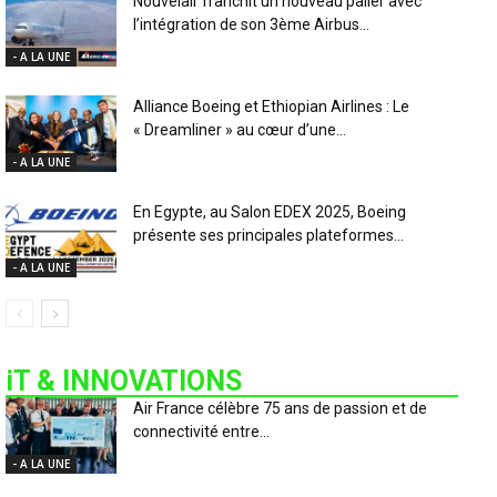
Nouvelair franchit un nouveau palier avec
l’intégration de son 3ème Airbus...
- A LA UNE
Alliance Boeing et Ethiopian Airlines : Le
« Dreamliner » au cœur d’une...
- A LA UNE
En Egypte, au Salon EDEX 2025, Boeing
présente ses principales plateformes...
- A LA UNE
iT & INNOVATIONS
Air France célèbre 75 ans de passion et de
connectivité entre...
- A LA UNE