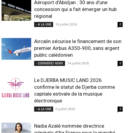
Aéroport d’Abidjan : 30 ans d’une
concession qui a fait émerger un hub
régional
14 juillet 2026
- A LA UNE
0
Aircalin sécurise le financement de son
premier Airbus A350‑900, sans argent
public calédonien
14 juillet 2026
- DERNIÈRES NEWS
0
Le DJERBA MUSIC LAND 2026
confirme le statut de Djerba comme
capitale estivale de la musique
électronique
9 juillet 2026
- A LA UNE
0
Nadia Azalé nommée directrice
générale d’Air France pour le marché