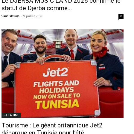
Le DJERBA MUSIC LAND 2026 confirme le
statut de Djerba comme...
-
9 juillet 2026
Samir Belhassen
0
- A LA UNE
Tourisme : Le géant britannique Jet2
débarque en Tunisie pour l’été...