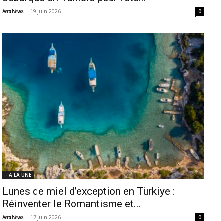
-
19 juin 2026
Aero News
0
- A LA UNE
Lunes de miel d’exception en Türkiye :
Réinventer le Romantisme et...
-
17 juin 2026
Aero News
0