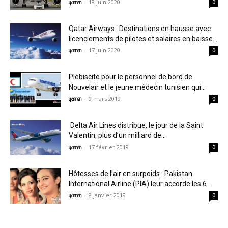
-
18 juin 2020
yamen
0
Qatar Airways : Destinations en hausse avec
licenciements de pilotes et salaires en baisse...
-
17 juin 2020
yamen
0
Plébiscite pour le personnel de bord de
Nouvelair et le jeune médecin tunisien qui...
-
9 mars 2019
yamen
0
Delta Air Lines distribue, le jour de la Saint
Valentin, plus d’un milliard de...
-
17 février 2019
yamen
0
Hôtesses de l’air en surpoids : Pakistan
International Airline (PIA) leur accorde les 6...
-
8 janvier 2019
yamen
0