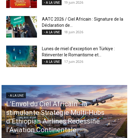
19 juin 2026
- A LA UNE
AATC 2026 / Ciel Africain : Signature de la
Déclaration de...
18 juin 2026
- A LA UNE
Lunes de miel d’exception en Türkiye :
Réinventer le Romantisme et...
17 juin 2026
- A LA UNE
- A LA UNE
Aéroports US : les États-Unis
Hubs
injectent 870 millions de dollars
ine
dans 339 projets, Los Angeles et
Miami en tête