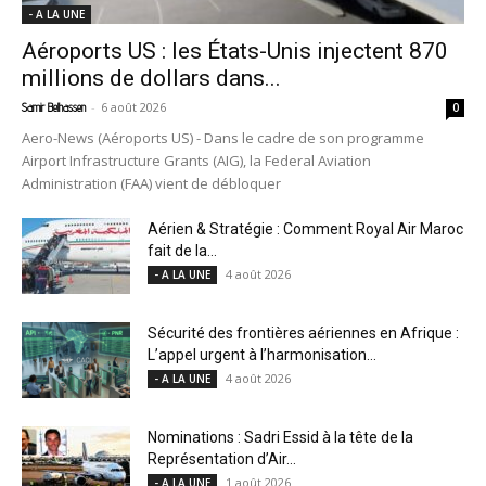
- A LA UNE
Aéroports US : les États-Unis injectent 870
millions de dollars dans...
-
6 août 2026
Samir Belhassen
0
Aero-News (Aéroports US) - Dans le cadre de son programme
Airport Infrastructure Grants (AIG), la Federal Aviation
Administration (FAA) vient de débloquer
Aérien & Stratégie : Comment Royal Air Maroc
fait de la...
4 août 2026
- A LA UNE
Sécurité des frontières aériennes en Afrique :
L’appel urgent à l’harmonisation...
4 août 2026
- A LA UNE
Nominations : Sadri Essid à la tête de la
Représentation d’Air...
1 août 2026
- A LA UNE