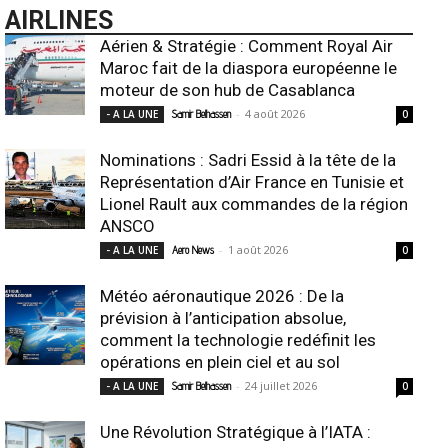
AIRLINES
Aérien & Stratégie : Comment Royal Air
Maroc fait de la diaspora européenne le
moteur de son hub de Casablanca
-
4 août 2026
- A LA UNE
Samir Belhassen
0
Nominations : Sadri Essid à la tête de la
Représentation d’Air France en Tunisie et
Lionel Rault aux commandes de la région
ANSCO
-
1 août 2026
- A LA UNE
Aero News
0
Météo aéronautique 2026 : De la
prévision à l’anticipation absolue,
comment la technologie redéfinit les
opérations en plein ciel et au sol
-
24 juillet 2026
- A LA UNE
Samir Belhassen
0
Une Révolution Stratégique à l’IATA :