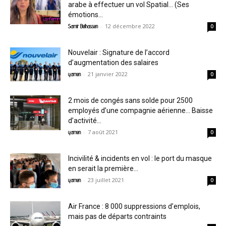
arabe à effectuer un vol Spatial… (Ses
émotions...
-
12 décembre 2022
Samir Belhassen
0
Nouvelair : Signature de l’accord
d’augmentation des salaires
-
21 janvier 2022
yamen
0
2 mois de congés sans solde pour 2500
employés d’une compagnie aérienne… Baisse
d’activité...
-
7 août 2021
yamen
0
Incivilité & incidents en vol : le port du masque
en serait la première...
-
23 juillet 2021
yamen
0
Air France : 8 000 suppressions d’emplois,
mais pas de départs contraints