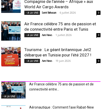
Compagnie de l’année – Afrique » aux
World Air Cargo Awards
-
6 juillet 2026
- A LA UNE
Samir Belhassen
0
Air France célèbre 75 ans de passion et
de connectivité entre Paris et Tunis
-
1 juillet 2026
- A LA UNE
Aero News
0
Tourisme : Le géant britannique Jet2
débarque en Tunisie pour l’été 2027 !
-
19 juin 2026
- A LA UNE
Aero News
0
INDUSTRIE Aéro
Air France célèbre 75 ans de passion et de
connectivité entre...
- A LA UNE
Aéronautique : Comment l’axe Rabat-New