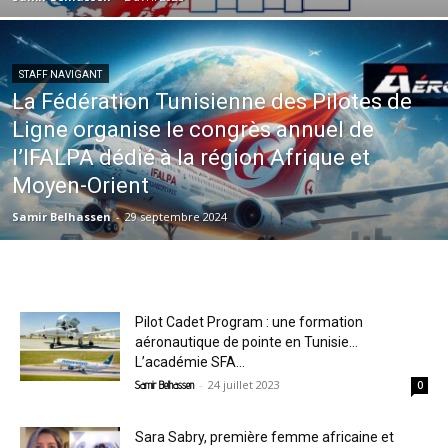
STAFF NAVIGANT
La Fédération Tunisienne des Pilotes de
Ligne organise le congrès annuel de
l’IFALPA dédié à la région Afrique et
Moyen-Orient
Samir Belhassen
-
29 septembre 2024
Pilot Cadet Program : une formation
aéronautique de pointe en Tunisie…
L’académie SFA...
-
24 juillet 2023
Samir Belhassen
0
Sara Sabry, première femme africaine et