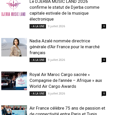
Le DJERBA MUSIC LAND 2026
confirme le statut de Djerba comme
capitale estivale de la musique
électronique
9 juillet 2026
- A LA UNE
0
Nadia Azalé nommée directrice
générale d’Air France pour le marché
français
9 juillet 2026
- A LA UNE
0
Royal Air Maroc Cargo sacrée «
Compagnie de l’année – Afrique » aux
World Air Cargo Awards
6 juillet 2026
- A LA UNE
0
Air France célèbre 75 ans de passion et
de connectivité entre Paris et Tunis