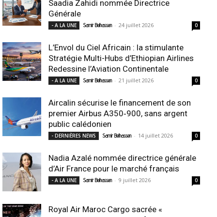
Saadia Zahidi nommée Directrice
Générale
-
24 juillet 2026
- A LA UNE
Samir Belhassen
0
L’Envol du Ciel Africain : la stimulante
Stratégie Multi-Hubs d’Ethiopian Airlines
Redessine l’Aviation Continentale
-
21 juillet 2026
- A LA UNE
Samir Belhassen
0
Aircalin sécurise le financement de son
premier Airbus A350‑900, sans argent
public calédonien
-
14 juillet 2026
- DERNIÈRES NEWS
Samir Belhassen
0
Nadia Azalé nommée directrice générale
d’Air France pour le marché français
-
9 juillet 2026
- A LA UNE
Samir Belhassen
0
Royal Air Maroc Cargo sacrée «