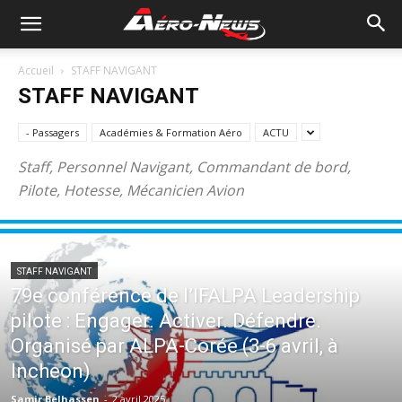
Accueil
STAFF NAVIGANT
STAFF NAVIGANT
- Passagers
Académies & Formation Aéro
ACTU
Staff, Personnel Navigant, Commandant de bord,
Pilote, Hotesse, Mécanicien Avion
STAFF NAVIGANT
79e conférence de l’IFALPA Leadership
pilote : Engager. Activer. Défendre.
Organisé par ALPA-Corée (3-6 avril, à
Incheon)
Samir Belhassen
-
2 avril 2025