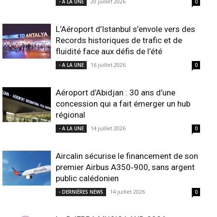
20 juillet 2026
- A LA UNE
0
L’Aéroport d’Istanbul s’envole vers des
Records historiques de trafic et de
fluidité face aux défis de l’été
16 juillet 2026
- A LA UNE
0
Aéroport d’Abidjan : 30 ans d’une
concession qui a fait émerger un hub
régional
14 juillet 2026
- A LA UNE
0
Aircalin sécurise le financement de son
premier Airbus A350‑900, sans argent
public calédonien
14 juillet 2026
- DERNIÈRES NEWS
0