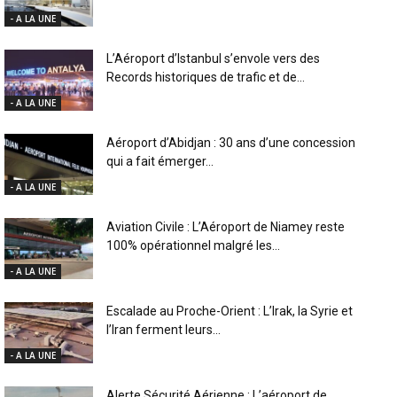
- A LA UNE
L’Aéroport d’Istanbul s’envole vers des
Records historiques de trafic et de...
- A LA UNE
Aéroport d’Abidjan : 30 ans d’une concession
qui a fait émerger...
- A LA UNE
Aviation Civile : L’Aéroport de Niamey reste
100% opérationnel malgré les...
- A LA UNE
Escalade au Proche-Orient : L’Irak, la Syrie et
l’Iran ferment leurs...
- A LA UNE
Alerte Sécurité Aérienne : L’aéroport de