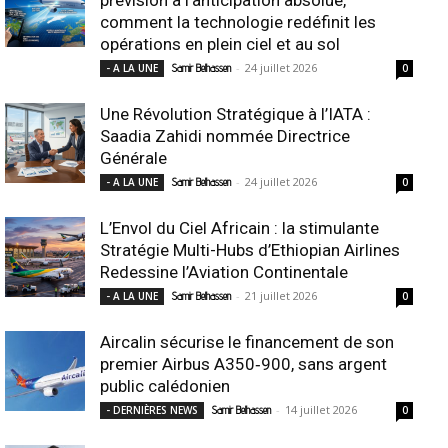
comment la technologie redéfinit les
opérations en plein ciel et au sol
-
24 juillet 2026
- A LA UNE
Samir Belhassen
0
Une Révolution Stratégique à l’IATA :
Saadia Zahidi nommée Directrice
Générale
-
24 juillet 2026
- A LA UNE
Samir Belhassen
0
L’Envol du Ciel Africain : la stimulante
Stratégie Multi-Hubs d’Ethiopian Airlines
Redessine l’Aviation Continentale
-
21 juillet 2026
- A LA UNE
Samir Belhassen
0
Aircalin sécurise le financement de son
premier Airbus A350‑900, sans argent
public calédonien
-
14 juillet 2026
- DERNIÈRES NEWS
Samir Belhassen
0