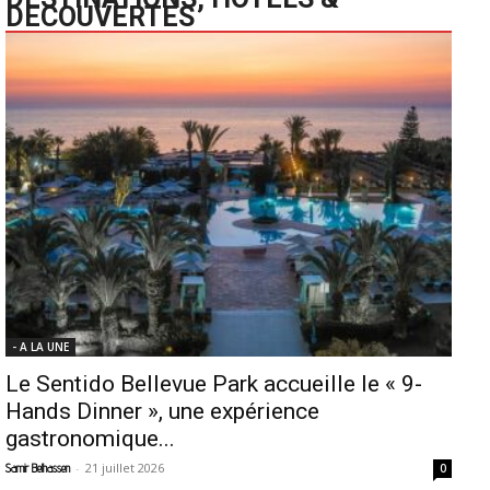
DECOUVERTES
- A LA UNE
Le Sentido Bellevue Park accueille le « 9-
Hands Dinner », une expérience
gastronomique...
-
21 juillet 2026
Samir Belhassen
0