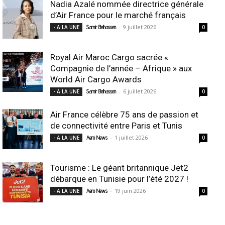
Nadia Azalé nommée directrice générale
d’Air France pour le marché français
-
9 juillet 2026
- A LA UNE
Samir Belhassen
0
Royal Air Maroc Cargo sacrée «
Compagnie de l’année – Afrique » aux
World Air Cargo Awards
-
6 juillet 2026
- A LA UNE
Samir Belhassen
0
Air France célèbre 75 ans de passion et
de connectivité entre Paris et Tunis
-
1 juillet 2026
- A LA UNE
Aero News
0
Tourisme : Le géant britannique Jet2
débarque en Tunisie pour l’été 2027 !
-
19 juin 2026
- A LA UNE
Aero News
0