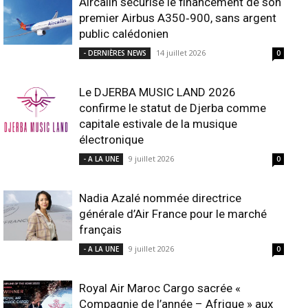
Aircalin sécurise le financement de son
premier Airbus A350‑900, sans argent
public calédonien
14 juillet 2026
- DERNIÈRES NEWS
0
Le DJERBA MUSIC LAND 2026
confirme le statut de Djerba comme
capitale estivale de la musique
électronique
9 juillet 2026
- A LA UNE
0
Nadia Azalé nommée directrice
générale d’Air France pour le marché
français
9 juillet 2026
- A LA UNE
0
Royal Air Maroc Cargo sacrée «
Compagnie de l’année – Afrique » aux