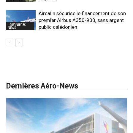
Aircalin sécurise le financement de son
premier Airbus A350‑900, sans argent
- DERNIÈRES
public calédonien
NEWS
Dernières Aéro-News