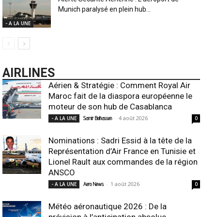
Munich paralysé en plein hub...
- A LA UNE
AIRLINES
Aérien & Stratégie : Comment Royal Air
Maroc fait de la diaspora européenne le
moteur de son hub de Casablanca
-
4 août 2026
- A LA UNE
Samir Belhassen
0
Nominations : Sadri Essid à la tête de la
Représentation d’Air France en Tunisie et
Lionel Rault aux commandes de la région
ANSCO
-
1 août 2026
- A LA UNE
Aero News
0
Météo aéronautique 2026 : De la
prévision à l’anticipation absolue,