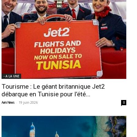
- A LA UNE
Tourisme : Le géant britannique Jet2
débarque en Tunisie pour l’été...
-
19 juin 2026
Aero News
0