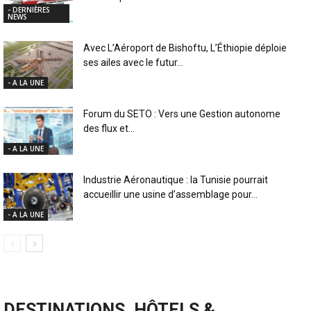
- DERNIÈRES
NEWS
Avec L’Aéroport de Bishoftu, L’Éthiopie déploie
ses ailes avec le futur...
- A LA UNE
Forum du SETO : Vers une Gestion autonome
des flux et...
- A LA UNE
Industrie Aéronautique : la Tunisie pourrait
accueillir une usine d’assemblage pour...
- A LA UNE
DESTINATIONS, HÔTELS &