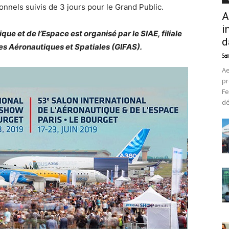
onnels suivis de 3 jours pour le Grand Public.
A
i
que et de l’Espace est organisé par le SIAE, filiale
d
es Aéronautiques et Spatiales (GIFAS)
.
Sam
Ae
pr
Fe
d