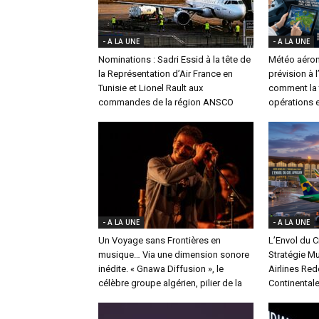
- A LA UNE
- A LA UNE
Nominations : Sadri Essid à la tête de
Météo aéron
la Représentation d’Air France en
prévision à 
Tunisie et Lionel Rault aux
comment la t
commandes de la région ANSCO
opérations e
- A LA UNE
- A LA UNE
Un Voyage sans Frontières en
L’Envol du Ci
musique… Via une dimension sonore
Stratégie Mu
inédite. « Gnawa Diffusion », le
Airlines Red
célèbre groupe algérien, pilier de la
Continental