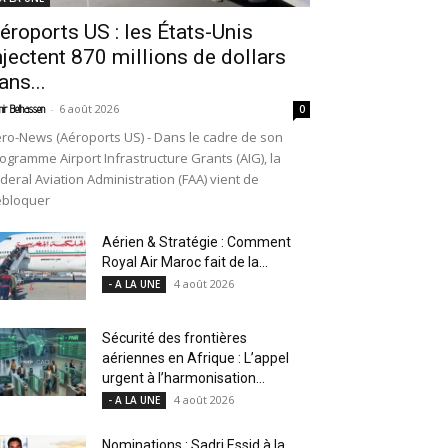
éroports US : les États-Unis
njectent 870 millions de dollars
ans...
-
6 août 2026
ir Belhassen
0
ro-News (Aéroports US) - Dans le cadre de son
ogramme Airport Infrastructure Grants (AIG), la
deral Aviation Administration (FAA) vient de
ébloquer
Aérien & Stratégie : Comment
Royal Air Maroc fait de la...
4 août 2026
- A LA UNE
Sécurité des frontières
aériennes en Afrique : L’appel
urgent à l’harmonisation...
4 août 2026
- A LA UNE
Nominations : Sadri Essid à la