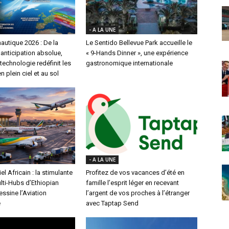
- A LA UNE
autique 2026 : De la
Le Sentido Bellevue Park accueille le
l’anticipation absolue,
« 9-Hands Dinner », une expérience
echnologie redéfinit les
gastronomique internationale
n plein ciel et au sol
- A LA UNE
el Africain : la stimulante
Profitez de vos vacances d’été en
lti-Hubs d’Ethiopian
famille l’esprit léger en recevant
essine l’Aviation
l’argent de vos proches à l’étranger
e
avec Taptap Send