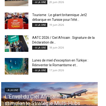
20 juin 2026
- A LA UNE
Tourisme : Le géant britannique Jet2
débarque en Tunisie pour l’été...
19 juin 2026
- A LA UNE
AATC 2026 / Ciel Africain : Signature de la
Déclaration de...
18 juin 2026
- A LA UNE
Lunes de miel d’exception en Türkiye :
Réinventer le Romantisme et...
17 juin 2026
- A LA UNE
- A LA UNE
a
Aéroports US : les États-Unis
i-Hubs
injectent 870 millions de dolla