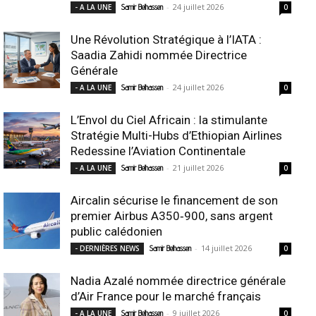
-
24 juillet 2026
- A LA UNE
Samir Belhassen
0
Une Révolution Stratégique à l’IATA :
Saadia Zahidi nommée Directrice
Générale
-
24 juillet 2026
- A LA UNE
Samir Belhassen
0
L’Envol du Ciel Africain : la stimulante
Stratégie Multi-Hubs d’Ethiopian Airlines
Redessine l’Aviation Continentale
-
21 juillet 2026
- A LA UNE
Samir Belhassen
0
Aircalin sécurise le financement de son
premier Airbus A350‑900, sans argent
public calédonien
-
14 juillet 2026
- DERNIÈRES NEWS
Samir Belhassen
0
Nadia Azalé nommée directrice générale
d’Air France pour le marché français
-
9 juillet 2026
- A LA UNE
Samir Belhassen
0