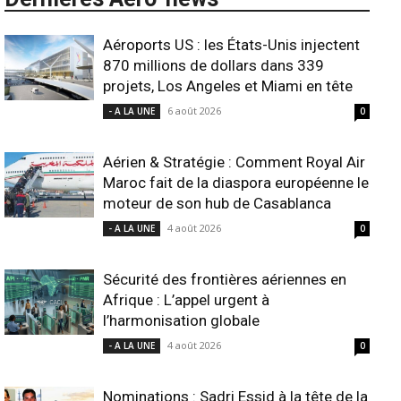
Aéroports US : les États-Unis injectent
870 millions de dollars dans 339
projets, Los Angeles et Miami en tête
6 août 2026
- A LA UNE
0
Aérien & Stratégie : Comment Royal Air
Maroc fait de la diaspora européenne le
moteur de son hub de Casablanca
4 août 2026
- A LA UNE
0
Sécurité des frontières aériennes en
Afrique : L’appel urgent à
l’harmonisation globale
4 août 2026
- A LA UNE
0
Nominations : Sadri Essid à la tête de la