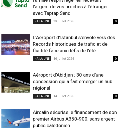
famille l’esprit léger en recevant
l’argent de vos proches à l’étranger
avec Taptap Send
20 juillet 2026
- A LA UNE
0
L’Aéroport d’Istanbul s’envole vers des
Records historiques de trafic et de
fluidité face aux défis de l’été
16 juillet 2026
- A LA UNE
0
Aéroport d’Abidjan : 30 ans d’une
concession qui a fait émerger un hub
régional
14 juillet 2026
- A LA UNE
0
Aircalin sécurise le financement de son
premier Airbus A350‑900, sans argent
public calédonien