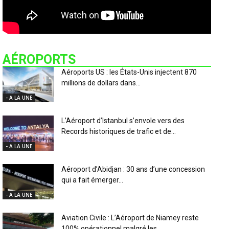
AÉROPORTS
Aéroports US : les États-Unis injectent 870
millions de dollars dans...
- A LA UNE
L’Aéroport d’Istanbul s’envole vers des
Records historiques de trafic et de...
- A LA UNE
Aéroport d’Abidjan : 30 ans d’une concession
qui a fait émerger...
- A LA UNE
Aviation Civile : L’Aéroport de Niamey reste
100% opérationnel malgré les...