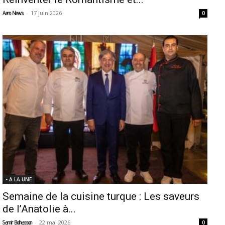
-
17 juin 2026
Aero News
0
- A LA UNE
Semaine de la cuisine turque : Les saveurs
de l’Anatolie à...
-
22 mai 2026
Samir Belhassen
0