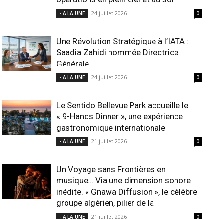
24 juillet 2026
- A LA UNE
0
Une Révolution Stratégique à l’IATA :
Saadia Zahidi nommée Directrice
Générale
24 juillet 2026
- A LA UNE
0
Le Sentido Bellevue Park accueille le
« 9-Hands Dinner », une expérience
gastronomique internationale
21 juillet 2026
- A LA UNE
0
Un Voyage sans Frontières en
musique… Via une dimension sonore
inédite. « Gnawa Diffusion », le célèbre
groupe algérien, pilier de la
21 juillet 2026
- A LA UNE
0