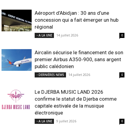
Aéroport d’Abidjan : 30 ans d’une
concession qui a fait émerger un hub
régional
14 juillet 2026
- A LA UNE
0
Aircalin sécurise le financement de son
premier Airbus A350‑900, sans argent
public calédonien
14 juillet 2026
- DERNIÈRES NEWS
0
Le DJERBA MUSIC LAND 2026
confirme le statut de Djerba comme
capitale estivale de la musique
électronique
9 juillet 2026
- A LA UNE
0