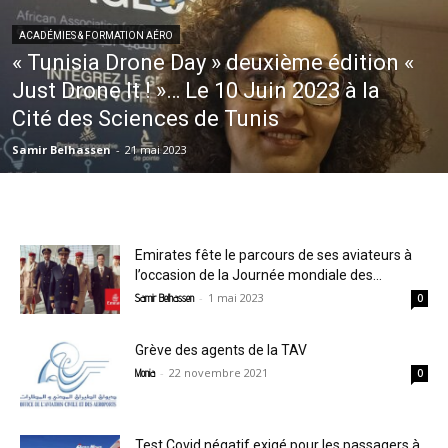
ACADÉMIES & FORMATION AÉRO
« Tunisia Drone Day » deuxième édition «
Just Drone It ! »… Le 10 Juin 2023 à la
Cité des Sciences de Tunis
Samir Belhassen
-
21 mai 2023
Emirates fête le parcours de ses aviateurs à
l’occasion de la Journée mondiale des...
-
1 mai 2023
Samir Belhassen
0
Grève des agents de la TAV
-
22 novembre 2021
Monia
0
Test Covid négatif exigé pour les passagers à