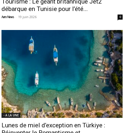
Tourisme : Le géant britannique Jet2
débarque en Tunisie pour l’été...
-
19 juin 2026
Aero News
0
- A LA UNE
Lunes de miel d’exception en Türkiye :
Réinventer le Romantisme et...