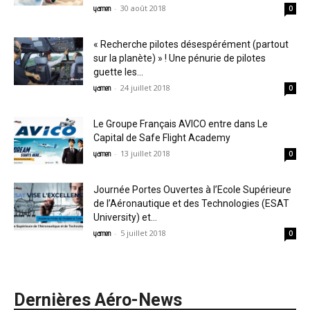
-
30 août 2018
yamen
0
« Recherche pilotes désespérément (partout
sur la planète) » ! Une pénurie de pilotes
guette les...
-
24 juillet 2018
yamen
0
Le Groupe Français AVICO entre dans Le
Capital de Safe Flight Academy
-
13 juillet 2018
yamen
0
Journée Portes Ouvertes à l’Ecole Supérieure
de l’Aéronautique et des Technologies (ESAT
University) et...
-
5 juillet 2018
yamen
0
Dernières Aéro-News