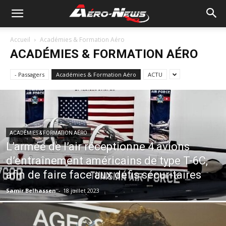
Accueil
Académies & Formation Aéro
ACADÉMIES & FORMATION AÉRO
- Passagers
Académies & Formation Aéro
ACTU
ACADÉMIES & FORMATION AÉRO
L’armée de l’air réceptionne 4 avions
d’entraînement américains de type T-6C,
afin de faire face aux défis sécuritaires
Samir Belhassen
-
18 juillet 2023