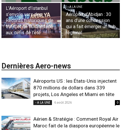
- A LA UNE
- A LA UNE
stanbul
s des
Aéroport d’Abidjan : 30
Sécurité des fronti
riques de
ans d’une concession
aériennes en Afriqu
uidité face
qui a fait émerger un hub
L’appel urgent à
’été
régional
l’harmonisation glo
Dernières Aero-news
Aéroports US : les États-Unis injectent
870 millions de dollars dans 339
projets, Los Angeles et Miami en tête
6 août 2026
- A LA UNE
0
Aérien & Stratégie : Comment Royal Air
Maroc fait de la diaspora européenne le