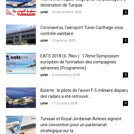
destination de Turquie
-
26 décembre 2020
yamen
0
Coronavirus, l’aéroport Tunis-Carthage sous
contrôle sanitaire
-
25 janvier 2020
yamen
0
EATS 2018 (6-7Nov.) : 17ème Symposium
européen de formation des compagnies
aériennes (Programme)
-
6 novembre 2018
yamen
0
Bizerte : le pilote de l’avion F-5 militaire disparu
des radars a été retrouvé...
-
17 octobre 2018
yamen
0
Tunisair et Royal Jordanian Airlines signent
une convention pour un partenariat
stratégique sur la...