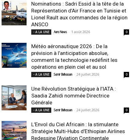
Nominations : Sadri Essid à la tête de la
Représentation d’Air France en Tunisie et
Lionel Rault aux commandes de la région
ANSCO
-
1 août 2026
- A LA UNE
Aero News
0
Météo aéronautique 2026 : De la
prévision à l’anticipation absolue,
comment la technologie redéfinit les
opérations en plein ciel et au sol
-
24 juillet 2026
- A LA UNE
Samir Belhassen
0
Une Révolution Stratégique à l’IATA :
Saadia Zahidi nommée Directrice
Générale
-
24 juillet 2026
- A LA UNE
Samir Belhassen
0
L’Envol du Ciel Africain : la stimulante
Stratégie Multi-Hubs d’Ethiopian Airlines
Redessine l’Aviation Continentale