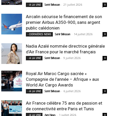
-
21 juillet 2026
- A LA UNE
Samir Belhassen
0
Aircalin sécurise le financement de son
premier Airbus A350‑900, sans argent
public calédonien
-
14 juillet 2026
- DERNIÈRES NEWS
Samir Belhassen
0
Nadia Azalé nommée directrice générale
d’Air France pour le marché français
-
9 juillet 2026
- A LA UNE
Samir Belhassen
0
Royal Air Maroc Cargo sacrée «
Compagnie de l’année – Afrique » aux
World Air Cargo Awards
-
6 juillet 2026
- A LA UNE
Samir Belhassen
0
Air France célèbre 75 ans de passion et
de connectivité entre Paris et Tunis
-
1 juillet 2026
- A LA UNE
Aero News
0